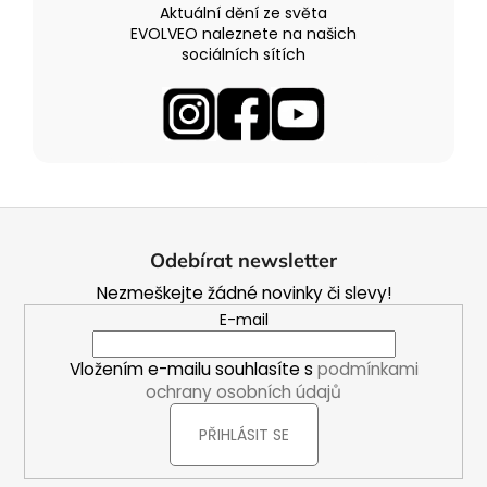
Aktuální dění ze světa
EVOLVEO naleznete na našich
sociálních sítích
Z
á
Odebírat newsletter
p
Nezmeškejte žádné novinky či slevy!
a
E-mail
t
í
Vložením e-mailu souhlasíte s
podmínkami
ochrany osobních údajů
PŘIHLÁSIT SE