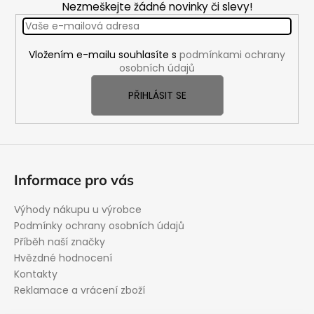
á
Nezmeškejte žádné novinky či slevy!
p
a
Vložením e-mailu souhlasíte s
podmínkami ochrany
t
osobních údajů
í
PŘIHLÁSIT SE
Informace pro vás
Výhody nákupu u výrobce
Podmínky ochrany osobních údajů
Příběh naší značky
Hvězdné hodnocení
Kontakty
Reklamace a vrácení zboží