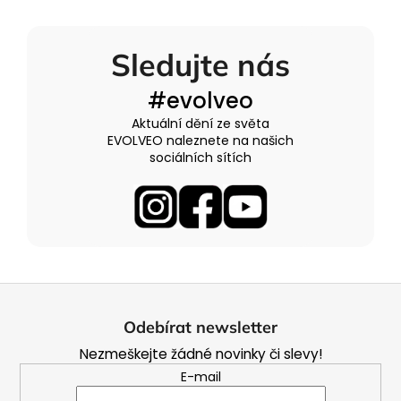
Sledujte nás
#evolveo
Aktuální dění ze světa
EVOLVEO naleznete na našich
sociálních sítích
Z
á
Odebírat newsletter
p
Nezmeškejte žádné novinky či slevy!
a
E-mail
t