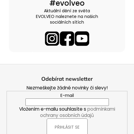
#evolveo
Aktuální dění ze světa
EVOLVEO naleznete na našich
sociálních sítích
Z
á
Odebírat newsletter
p
Nezmeškejte žádné novinky či slevy!
a
E-mail
t
í
Vložením e-mailu souhlasíte s
podmínkami
ochrany osobních údajů
PŘIHLÁSIT SE