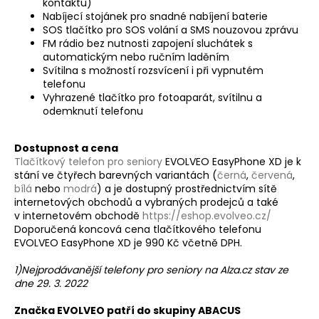
kontaktu)
Nabíjecí stojánek pro snadné nabíjení baterie
SOS tlačítko pro SOS volání a SMS nouzovou zprávu
FM rádio bez nutnosti zapojení sluchátek s
automatickým nebo ručním laděním
Svítilna s možností rozsvícení i při vypnutém
telefonu
Vyhrazené tlačítko pro fotoaparát, svítilnu a
odemknutí telefonu
Dostupnost a cena
Tlačítkový telefon pro seniory
EVOLVEO EasyPhone XD je k
stání ve čtyřech barevných variantách (
černá
,
červená
,
bílá
nebo
modrá
) a je dostupný prostřednictvím sítě
internetových obchodů a vybraných prodejců a také
v internetovém obchodě
https://eshop.evolveo.cz/
Doporučená koncová cena tlačítkového telefonu
EVOLVEO EasyPhone XD je 990 Kč včetně DPH.
1)Nejprodávanější telefony pro seniory na Alza.cz stav ze
dne 29. 3. 2022
Značka EVOLVEO patří do skupiny ABACUS