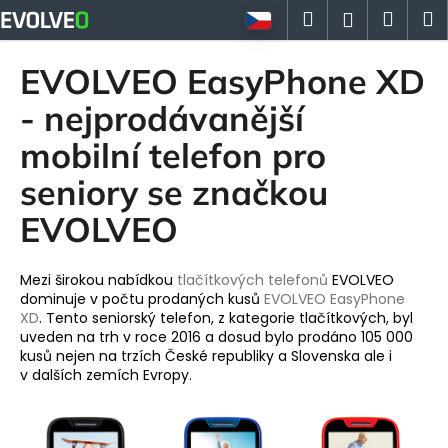
K
Přejít
Hledat
Náku
M
Přihlášen
na
o
obsah
Zpět
Zpět
košík
š
EVOLVEO EasyPhone XD
í
C
- nejprodávanější
k
o
mobilní telefon pro
p
seniory se značkou
o
t
EVOLVEO
ř
e
Mezi širokou nabídkou
tlačítkových telefonů
EVOLVEO
b
dominuje v počtu prodaných kusů
EVOLVEO EasyPhone
u
XD
. Tento seniorský telefon, z kategorie tlačítkových, byl
uveden na trh v roce 2016 a dosud bylo prodáno 105 000
j
kusů nejen na trzích České republiky a Slovenska ale i
e
v dalších zemích Evropy.
t
e
n