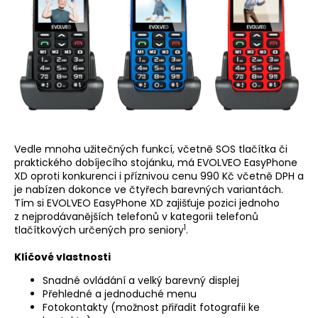
a
j
í
t
?
Vedle mnoha užitečných funkcí, včetně SOS tlačítka či
praktického dobíjecího stojánku, má EVOLVEO EasyPhone
HLEDAT
XD oproti konkurenci i příznivou cenu 990 Kč včetně DPH a
je nabízen dokonce ve čtyřech barevných variantách.
Tím si EVOLVEO EasyPhone XD zajišťuje pozici jednoho
z nejprodávanějších telefonů v kategorii telefonů
1
tlačítkových určených pro seniory
.
Klíčové vlastnosti
Snadné ovládání a velký barevný displej
Přehledné a jednoduché menu
Fotokontakty (možnost přiřadit fotografii ke