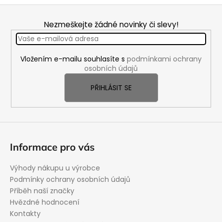
Z
á
Nezmeškejte žádné novinky či slevy!
p
a
Vložením e-mailu souhlasíte s
podmínkami ochrany
t
osobních údajů
í
PŘIHLÁSIT SE
Informace pro vás
Výhody nákupu u výrobce
Podmínky ochrany osobních údajů
Příběh naší značky
Hvězdné hodnocení
Kontakty