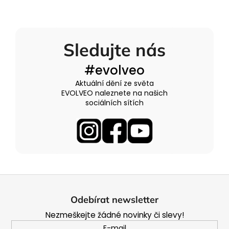
Sledujte nás
#evolveo
Aktuální dění ze světa
EVOLVEO naleznete na našich
sociálních sítích
Z
á
Odebírat newsletter
p
Nezmeškejte žádné novinky či slevy!
a
E-mail