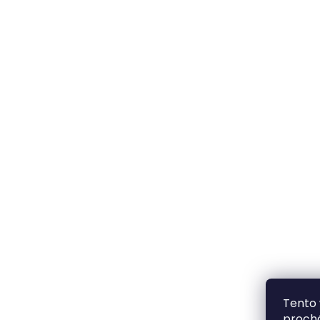
Tento 
prochá