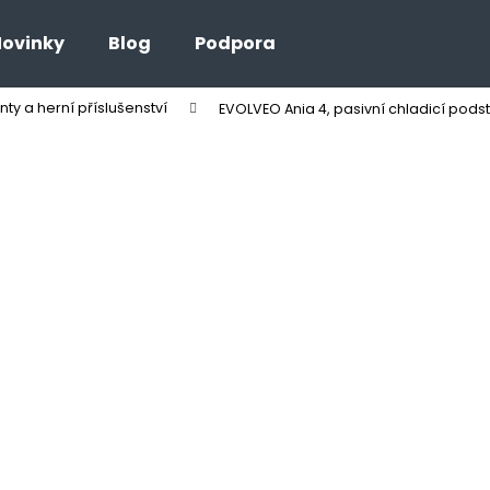
ovinky
Blog
Podpora
y a herní příslušenství
EVOLVEO Ania 4, pasivní chladicí pod
Co potřebujete najít?
HLEDAT