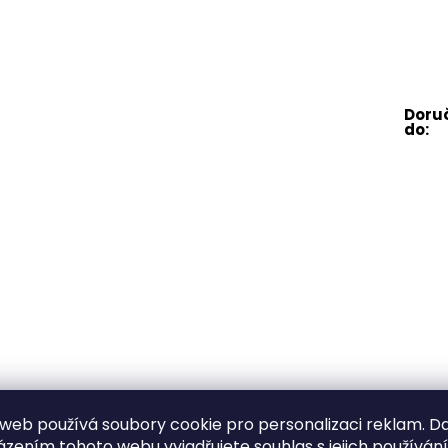
web používá soubory cookie pro personalizaci reklam. D
zením tohoto webu vyjadřujete souhlas s jejich používán