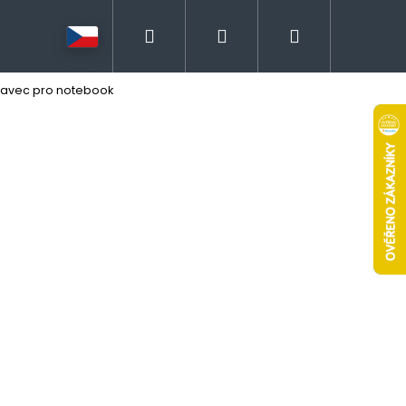
Hledat
Přihlášení
Nákupní
stavec pro notebook
košík