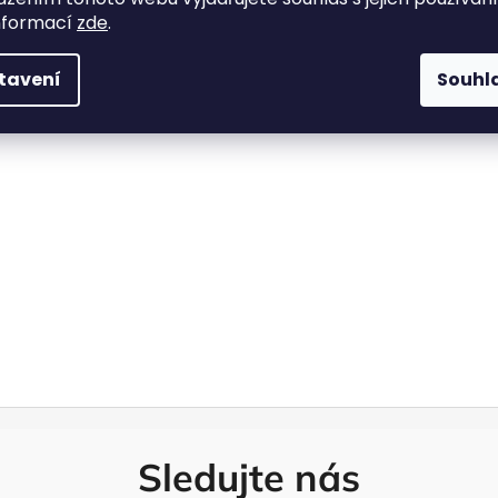
nformací
zde
.
tavení
Souhl
Sledujte nás