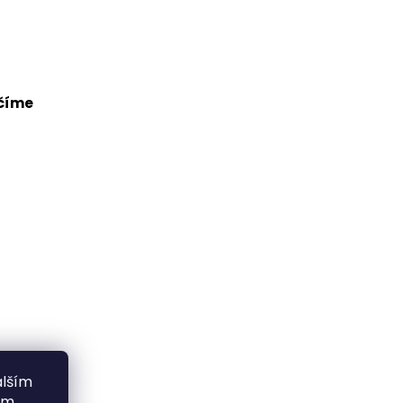
alším
ím.