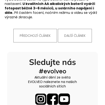
nastavení.
U kvalitních AA alkalických baterií vydrží
fotopast běžně 3–6 měsíců, u solárního napájení i
déle.
Při častém focení, nočním režimu a videu se výdrž
výrazně zkracuje.
PŘEDCHOZÍ ČLÁNEK
DALŠÍ ČLÁNEK
Sledujte nás
#evolveo
Aktuální dění ze světa
EVOLVEO naleznete na našich
sociálních sítích