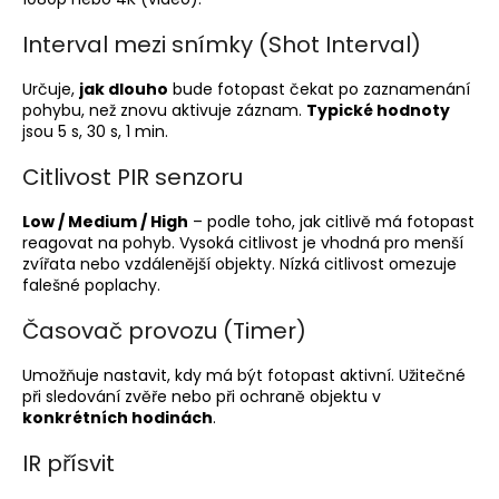
Interval mezi snímky (Shot Interval)
Určuje,
jak dlouho
bude fotopast čekat po zaznamenání
pohybu, než znovu aktivuje záznam.
Typické hodnoty
jsou 5 s, 30 s, 1 min.
Citlivost PIR senzoru
Low / Medium / High
– podle toho, jak citlivě má fotopast
reagovat na pohyb. Vysoká citlivost je vhodná pro menší
zvířata nebo vzdálenější objekty. Nízká citlivost omezuje
falešné poplachy.
Časovač provozu (Timer)
Umožňuje nastavit, kdy má být fotopast aktivní. Užitečné
při sledování zvěře nebo při ochraně objektu v
konkrétních hodinách
.
IR přísvit