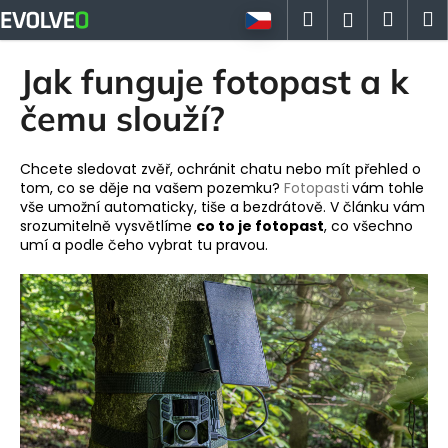
K
Přejít
Hledat
Náku
M
Přihlášen
na
o
obsah
Zpět
Zpět
košík
š
Jak funguje fotopast a k
í
C
čemu slouží?
k
o
p
Chcete sledovat zvěř, ochránit chatu nebo mít přehled o
o
tom, co se děje na vašem pozemku?
Fotopasti
vám tohle
vše umožní automaticky, tiše a bezdrátově. V článku vám
t
srozumitelně vysvětlíme
co to je fotopast
, co všechno
ř
umí a podle čeho vybrat tu pravou.
e
b
u
j
e
t
e
n