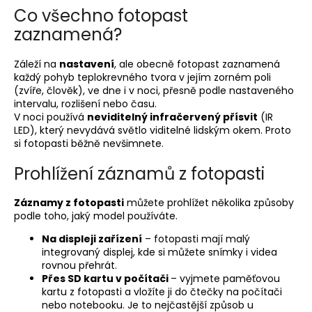
Co všechno fotopast
zaznamená?
Záleží na
nastavení
, ale obecně fotopast zaznamená
každý pohyb teplokrevného tvora v jejím zorném poli
(zvíře, člověk), ve dne i v noci, přesně podle nastaveného
intervalu, rozlišení nebo času.
V noci používá
neviditelný infračervený přísvit
(IR
LED), který nevydává světlo viditelné lidským okem. Proto
si fotopasti běžně nevšimnete.
Prohlížení záznamů z fotopasti
Záznamy z fotopasti
můžete prohlížet několika způsoby
podle toho, jaký model používáte.
Na displeji zařízení
– fotopasti mají malý
integrovaný displej, kde si můžete snímky i videa
rovnou přehrát.
Přes SD kartu v počítači
– vyjmete paměťovou
kartu z fotopasti a vložíte ji do čtečky na počítači
nebo notebooku. Je to nejčastější způsob u