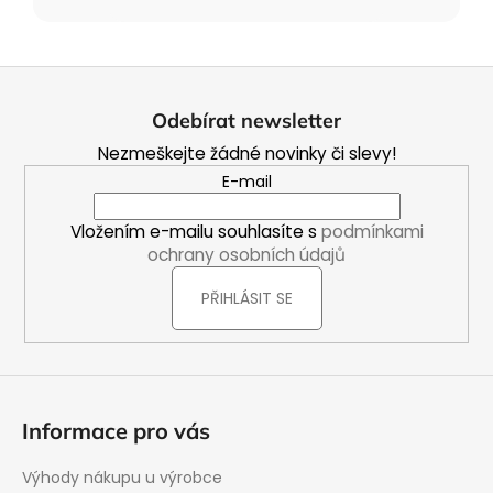
Z
á
Odebírat newsletter
p
Nezmeškejte žádné novinky či slevy!
a
E-mail
t
í
Vložením e-mailu souhlasíte s
podmínkami
ochrany osobních údajů
PŘIHLÁSIT SE
Informace pro vás
Výhody nákupu u výrobce