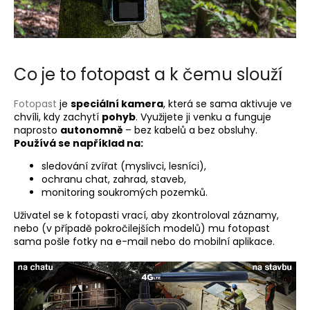
a
j
í
t
Co je to fotopast
a k čemu slouží
?
Fotopast
je
speciální kamera
, která se sama aktivuje ve
chvíli, kdy zachytí
pohyb
. Využijete ji venku a funguje
naprosto
autonomně
– bez kabelů a bez obsluhy.
Používá se například na:
HLEDAT
sledování zvířat (myslivci, lesníci),
ochranu chat, zahrad, staveb,
monitoring soukromých pozemků.
Uživatel se k fotopasti vrací, aby zkontroloval záznamy,
nebo (v případě pokročilejších modelů) mu fotopast
sama pošle fotky na e-mail nebo do mobilní aplikace.