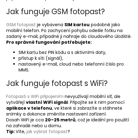
Jak funguje GSM fotopast?
GSM fotopast
je vybavena
SIM kartou
podobně jako
mobilní telefon. Po zachycení pohybu odešle fotku na
zadaný e-mail, případně ji nahraje do cloudového úložiště.
Pro správné fungování potřebujete:
SIM kartu bez PIN kódu a s aktivními daty,
přístup k síti (signál),
nastavený e-mail, cloud nebo telefonní číslo pro
MMS.
Jak funguje fotopast
s WiFi?
Fotopasti s WiFi připojením
nevyužívají mobilní síť, ale
vytvářejí
vlastní WiFi signál
. Připojíte se k nim pomocí
aplikace v telefonu
, ve které si zobrazíte a stáhnete
snímky a dokonce změníte nastavení zařízení.
Dosah WiFi je cca
20–25 metrů
, což je ideální pro použití
na zahradě nebo u domu.
Tip:
Víte,
jak vybrat fotopast
?