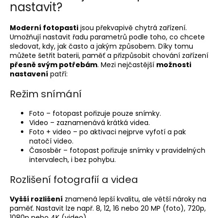
nastavit?
Moderní fotopasti
jsou překvapivě chytrá zařízení.
Umožňují nastavit řadu parametrů podle toho, co chcete
sledovat, kdy, jak často a jakým způsobem. Díky tomu
můžete šetřit baterii, paměť a přizpůsobit chování zařízení
přesně svým potřebám
. Mezi nejčastější
možnosti
nastavení
patří:
Režim snímání
Foto – fotopast pořizuje pouze snímky.
Video – zaznamenává krátká videa.
Foto + video – po aktivaci nejprve vyfotí a pak
natočí video.
Časosběr – fotopast pořizuje snímky v pravidelných
intervalech, i bez pohybu.
Rozlišení fotografií a videa
Vyšší rozlišení
znamená lepší kvalitu, ale větší nároky na
paměť. Nastavit lze např. 8, 12, 16 nebo 20 MP (foto), 720p,
1080p nebo 4K (video).