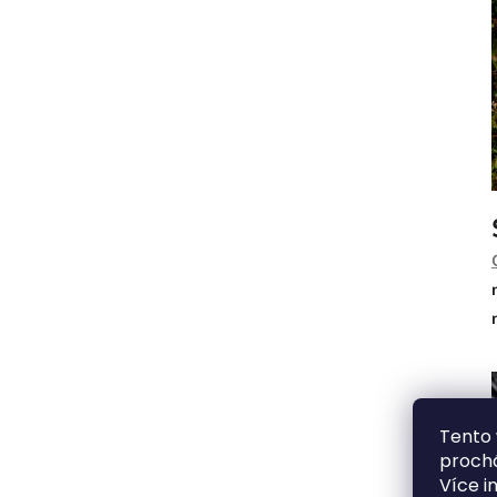
Tento 
prochá
Více i