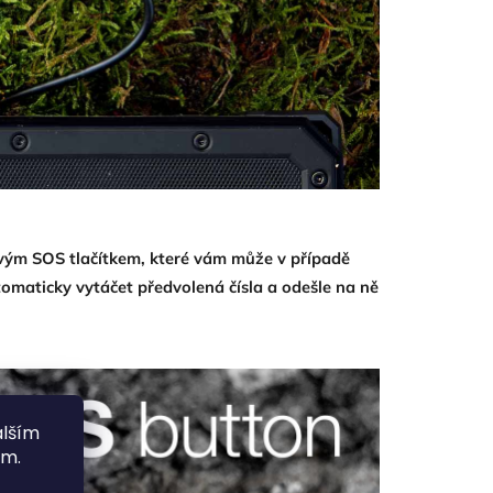
ým SOS tlačítkem, které vám může v případě
tomaticky vytáčet předvolená čísla a odešle na ně
alším
ím.