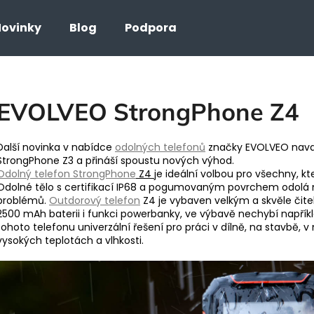
ovinky
Blog
Podpora
Co potřebujete najít?
EVOLVEO StrongPhone Z4
HLEDAT
Další novinka v nabídce
odolných telefonů
značky EVOLVEO nava
StrongPhone Z3 a přináší spoustu nových výhod.
Odolný telefon StrongPhone
Z4
je ideální volbou pro všechny, k
Odolné tělo s certifikací IP68 a pogumovaným povrchem odolá n
problémů.
Outdorový telefon
Z4 je vybaven velkým a skvěle čitel
2500 mAh baterii i funkci powerbanky, ve výbavě nechybí napříkla
tohoto telefonu univerzální řešení pro práci v dílně, na stavbě,
vysokých teplotách a vlhkosti.