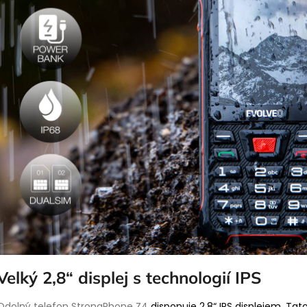
Velký 2,8“ displej s technologií IPS
Odolný telefon StrongPhone Z4
disponuje 2,8“ IPS displejem. Tat