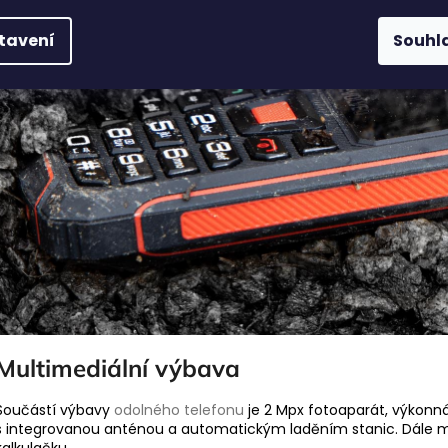
tavení
Souhl
Multimediální výbava
Součástí výbavy
odolného telefonu
je 2 Mpx fotoaparát, výkonná
s integrovanou anténou a automatickým laděním stanic. Dále mů