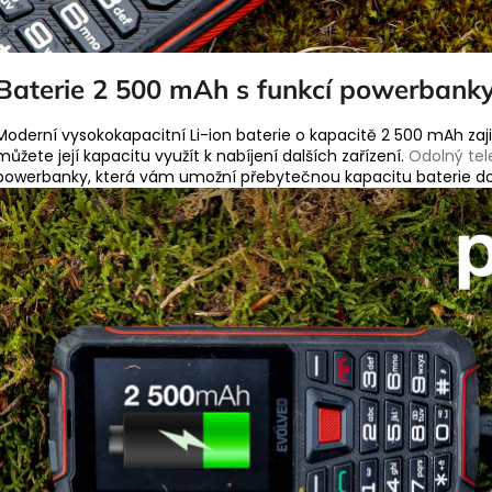
Baterie 2 500 mAh s funkcí powerbank
Moderní vysokokapacitní Li-ion baterie o kapacitě 2 500 mAh zaji
můžete její kapacitu využít k nabíjení dalších zařízení.
Odolný tel
powerbanky, která vám umožní přebytečnou kapacitu baterie d