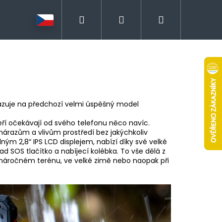
Hledat
Přihlášení
Nákupní
košík
zuje na předchozí velmi úspěšný model
teří očekávají od svého telefonu něco navíc.
árazům a vlivům prostředí bez jakýchkoliv
ným 2,8“ IPS LCD displejem, nabízí díky své velké
d SOS tlačítko a nabíjecí kolébka. To vše dělá z
 v náročném terénu, ve velké zimě nebo naopak při