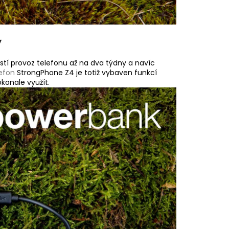
y
stí provoz telefonu až na dva týdny a navíc
efon
StrongPhone Z4 je totiž vybaven funkcí
okonale využít.