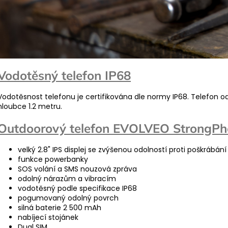
Vodotěsný telefon IP68
Vodotěsnost telefonu je certifikována dle normy IP68. Telefon 
hloubce 1.2 metru.
Outdoorový telefon EVOLVEO StrongPh
velký 2.8" IPS displej se zvýšenou odolností proti poškrábání
funkce powerbanky
SOS volání a SMS nouzová zpráva
odolný nárazům a vibracím
vodotěsný podle specifikace IP68
pogumovaný odolný povrch
silná baterie 2 500 mAh
nabíjecí stojánek
Dual SIM