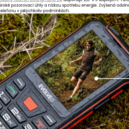
široké pozorovací úhly a nízkou spotřebu energie. Zvýšená odoln
telefonu v jakýchkoliv podmínkách.