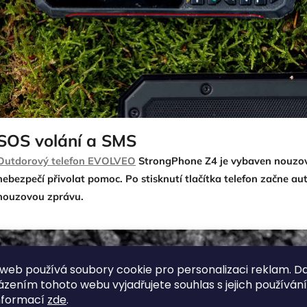
SOS volání a SMS
Outdorový telefon EVOLVEO
StrongPhone Z4 je vybaven nouzov
nebezpečí přivolat pomoc. Po stisknutí tlačítka telefon začne au
nouzovou zprávu.
web používá soubory cookie pro personalizaci reklam. D
zením tohoto webu vyjadřujete souhlas s jejich používán
nformací
zde
.