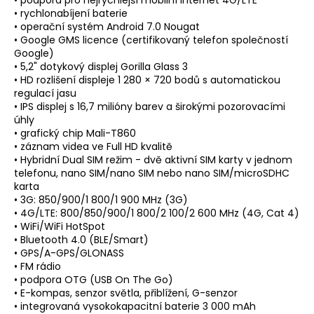
• podpora pro nejrychlejší mobilní internet 4G/LTE
• rychlonabíjení baterie
• operační systém Android 7.0 Nougat
• Google GMS licence (certifikovaný telefon společností
Google)
• 5,2" dotykový displej Gorilla Glass 3
• HD rozlišení displeje 1 280 × 720 bodů s automatickou
regulací jasu
• IPS displej s 16,7 milióny barev a širokými pozorovacími
úhly
• grafický chip Mali-T860
• záznam videa ve Full HD kvalitě
• Hybridní Dual SIM režim - dvě aktivní SIM karty v jednom
telefonu, nano SIM/nano SIM nebo nano SIM/microSDHC
karta
• 3G: 850/900/1 800/1 900 MHz (3G)
• 4G/LTE: 800/850/900/1 800/2 100/2 600 MHz (4G, Cat 4)
• WiFi/WiFi HotSpot
• Bluetooth 4.0 (BLE/Smart)
• GPS/A-GPS/GLONASS
• FM rádio
• podpora OTG (USB On The Go)
• E-kompas, senzor světla, přiblížení, G-senzor
• integrovaná vysokokapacitní baterie 3 000 mAh