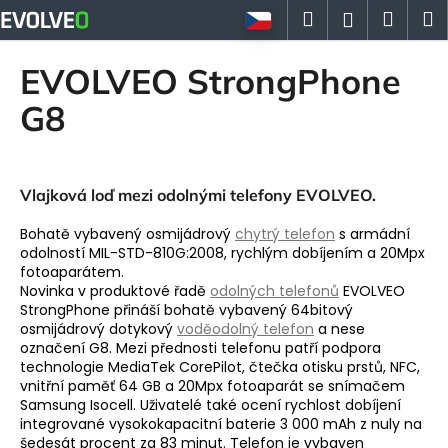
K
Přejít
Hledat
Náku
M
Přihlášen
na
o
obsah
Zpět
Zpět
košík
š
EVOLVEO StrongPhone
í
C
G8
k
o
p
o
Vlajková loď mezi odolnými telefony EVOLVEO.
t
Bohatě vybavený osmijádrový
chytrý telefon
s armádní
ř
odolností MIL-STD-810G:2008, rychlým dobíjením a 20Mpx
e
fotoaparátem.
b
Novinka v produktové řadě
odolných telefonů
EVOLVEO
StrongPhone přináší bohatě vybavený 64bitový
u
osmijádrový dotykový
voděodolný telefon
a nese
j
označení G8. Mezi přednosti telefonu patří podpora
e
technologie MediaTek CorePilot, čtečka otisku prstů, NFC,
vnitřní paměť 64 GB a 20Mpx fotoaparát se snímačem
t
Samsung Isocell. Uživatelé také ocení rychlost dobíjení
e
integrované vysokokapacitní baterie 3 000 mAh z nuly na
n
šedesát procent za 83 minut. Telefon je vybaven