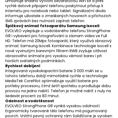
umožňuje snadno vytvořit bezdrátovou WiFi síť a přes
rychlé datové připojení telefonu poskytnout přístup k
internetu pro notebook nebo tablet. Signalizační dioda
informuje uživatele o zmeškaných hovorech a příchozích
SMS zprávách bez nutnosti zapínat telefon.
Špičkový snímač fotoaparátu Samsung Isocell
EVOLVEO vylepšuje u vodotěsného telefonu StrongPhone
G8 i vybavení pro fotografování a záznam videa ve Full
HD. Telefon má 20Mpx fotoaparát, který využívá obrazový
snímač Samsung Isocell. Kombinace technologie Isocell s
nově vyvinutým barevným filtrem RWB zvyšuje citlivost
obrazového snímače pro vysokou věrnost barev i při
horších světelných podmínkách.
Rychlost dobíjení
Integrovaná vysokokapacitní baterie 3 000 mAh se u
tohoto telefonu dobíjí mimořádně rychle a technologie
MediaTek CorePilot optimalizuje využití baterie pro
potřeby procesoru, čímž šetří spotřebu a prodlužuje dobu
provozu na jedno nabití. Telefon je možné nabít z nuly na
šedesát procent za 83 minut.
Odolnost a vodotěsnost
EVOLVEO StrongPhone G8 vyniká vysokou odolností.
Ergonomicky tvarované tělo telefonu má pogumovaný
povrch. Vnitřní pevný ochranný rám SolidStone je vyroben