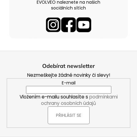
EVOLVEO naleznete na našich
sociálních sítích
Z
á
Odebírat newsletter
p
Nezmeškejte žádné novinky či slevy!
a
E-mail
t
í
Vložením e-mailu souhlasíte s
podmínkami
ochrany osobních údajů
PŘIHLÁSIT SE