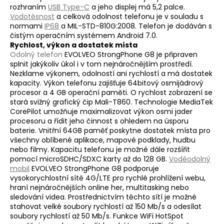
rozhraním
USB Type-C
a jeho displej má 5,2 palce.
a
Vodotěsnost
a celková odolnost telefonu je v souladu s
j
normami
IP68
a MIL-STD-810G:2008. Telefon je dodáván s
čistým operačním systémem Android 7.0.
í
Rychlost, výkon a dostatek místa
t
Odolný telefon
EVOLVEO StrongPhone G8 je připraven
?
splnit jakýkoliv úkol i v tom nejnáročnějším prostředí.
Nezklame výkonem, odolností ani rychlostí a má dostatek
kapacity. Výkon telefonu zajišťuje 64bitový osmijádrový
procesor a 4 GB operační paměti. O rychlost zobrazení se
stará svižný grafický čip Mali-T860. Technologie MediaTek
CorePilot umožňuje maximalizovat výkon osmi jader
HLEDAT
procesoru a řídit jeho činnost s ohledem na úsporu
baterie. Vnitřní 64GB paměť poskytne dostatek místa pro
všechny oblíbené aplikace, mapové podklady, hudbu
nebo filmy. Kapacitu telefonu je možné dále rozšířit
pomocí microSDHC/SDXC karty až do 128 GB.
Voděodolný
mobil
EVOLVEO StrongPhone G8 podporuje
vysokorychlostní sítě 4G/LTE pro rychlé prohlížení webu,
hraní nejnáročnějších online her, multitasking nebo
sledování videa. Prostřednictvím těchto sítí je možné
stahovat velké soubory rychlostí až 150 Mb/s a odesílat
soubory rychlostí až 50 Mb/s. Funkce WiFi HotSpot