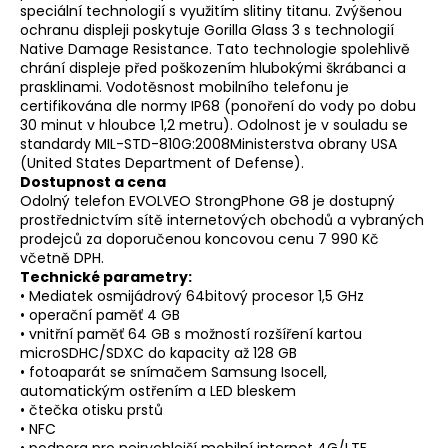
speciální technologií s využitím slitiny titanu. Zvýšenou
ochranu displeji poskytuje Gorilla Glass 3 s technologií
Native Damage Resistance. Tato technologie spolehlivě
chrání displeje před poškozením hlubokými škrábanci a
prasklinami. Vodotěsnost mobilního telefonu je
certifikována dle normy IP68 (ponoření do vody po dobu
30 minut v hloubce 1,2 metru). Odolnost je v souladu se
standardy MIL-STD-810G:2008Ministerstva obrany USA
(United States Department of Defense).
Dostupnost a cena
Odolný telefon EVOLVEO StrongPhone G8 je dostupný
prostřednictvím sítě internetových obchodů a vybraných
prodejců za doporučenou koncovou cenu 7 990 Kč
včetně DPH.
Technické parametry:
• Mediatek osmijádrový 64bitový procesor 1,5 GHz
• operační paměť 4 GB
• vnitřní paměť 64 GB s možností rozšíření kartou
microSDHC/SDXC do kapacity až 128 GB
• fotoaparát se snímačem Samsung Isocell,
automatickým ostřením a LED bleskem
• čtečka otisku prstů
• NFC