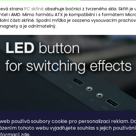
Levá strana
PC skříně
obsahuje bočnici z tvrzeného skla. Skříň je
Intel i AMD. Mimo formátu ATX je kompatibilní i s formátem Micro
dolní části skříně. Spodní mřížka je osazena vysouvacím prachový
magnety a je odnímatelný.
web používá soubory cookie pro personalizaci reklam. D
zením tohoto webu vyjadřujete souhlas s jejich používán
nformací
zde
.