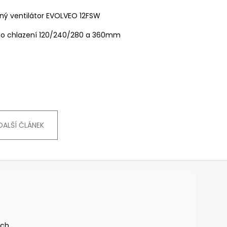
aný ventilátor EVOLVEO 12FSW
ího chlazení 120/240/280 a 360mm
DALŠÍ ČLÁNEK
ích