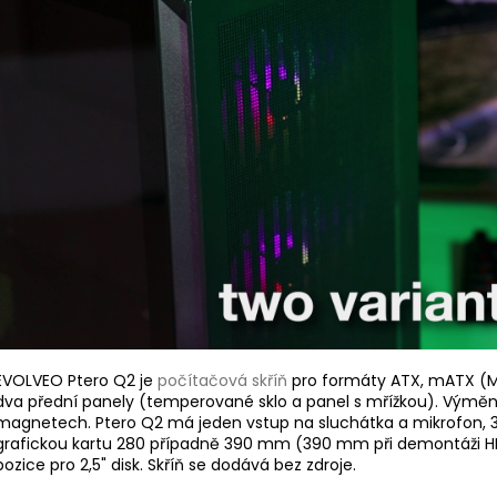
EVOLVEO Ptero Q2 je
počítačová skříň
pro formáty ATX, mATX (Mic
dva přední panely (temperované sklo a panel s mřížkou). Výměn
magnetech. Ptero Q2 má jeden vstup na sluchátka a mikrofon, 3
grafickou kartu 280 případně 390 mm (390 mm při demontáži HDD
pozice pro 2,5" disk. Skříň se dodává bez zdroje.