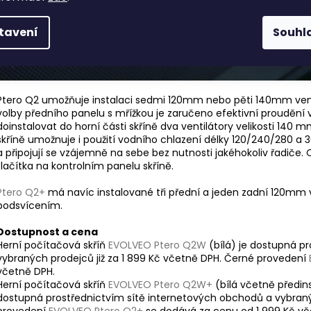
tavení
Souhl
Ptero Q2 umožňuje instalaci sedmi 120mm nebo pěti 140mm vent
volby předního panelu s mřížkou je zaručeno efektivní proudění 
doinstalovat do horní části skříně dva ventilátory velikosti 140 mm
skříně umožnuje i použití vodního chlazení délky 120/240/280 a
a připojují se vzájemně na sebe bez nutnosti jakéhokoliv řadiče
tlačítka na kontrolním panelu skříně.
Ptero Q2+
má navíc instalované tři přední a jeden zadní 120mm
podsvícením.
Dostupnost a cena
Herní počítačová skříň
EVOLVEO Ptero Q2W
(bílá) je dostupná p
vybraných prodejců již za 1 899 Kč včetně DPH. Černé provedení
včetně DPH.
Herní počítačová skříň
EVOLVEO Ptero Q2W+
(bílá včetně předin
dostupná prostřednictvím sítě internetových obchodů a vybranýc