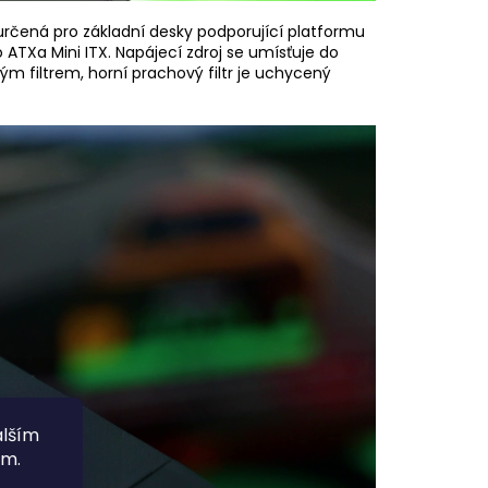
 určená pro základní desky podporující platformu
 ATXa Mini ITX. Napájecí zdroj se umísťuje do
m filtrem, horní prachový filtr je uchycený
alším
ím.