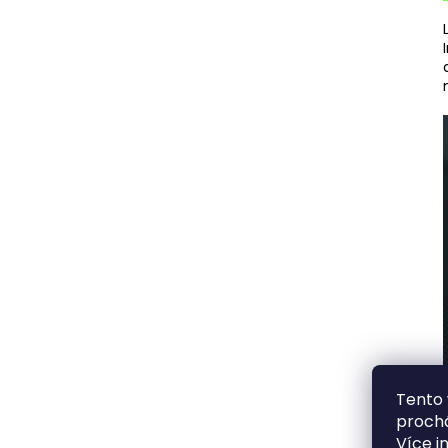
Tento 
prochá
Více i