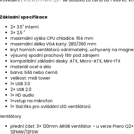
provedení
EVOLVEO Ptero Q2+
se dodává za cenu od 1 999 Kč vč
Základní specifikace
2× 3.5" interní
3× 2,5 "
maximální výška CPU chladiče: 164 mm
maximální délka VGA karty: 280/390 mm
kryt horních ventilátorů odnímatelný, uchycený na magne
výsuvný spodní prachový filtr pod zdrojem
kompatibilní základní desky: ATX, Micro-ATX, Mini-ITX
materiál ocel a sklo
barva: bílá nebo černá
velikost: midi tower
1× USB 3.0
2× USB 2.0
1× HD audio
1×vstup na mikrofon
1× tlačítko pro ovládání LED ventilátorů
Ventilátory
přední část: 3× 120mm ARGB ventilátor – u verze Ptero Q2+
12FMW/12FSW