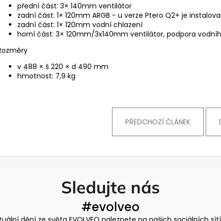
přední část: 3× 140mm ventilátor
zadní část: 1× 120mm ARGB - u verze Ptero Q2+ je instalov
zadní část: 1× 120mm vodní chlazení
horní část: 3× 120mm/3x140mm ventilátor, podpora vodn
Rozměry
v 488 × š 220 × d 490 mm
hmotnost: 7,9 kg
PŘEDCHOZÍ ČLÁNEK
Sledujte nás
#evolveo
tuální dění ze světa EVOLVEO naleznete na našich sociálních sít