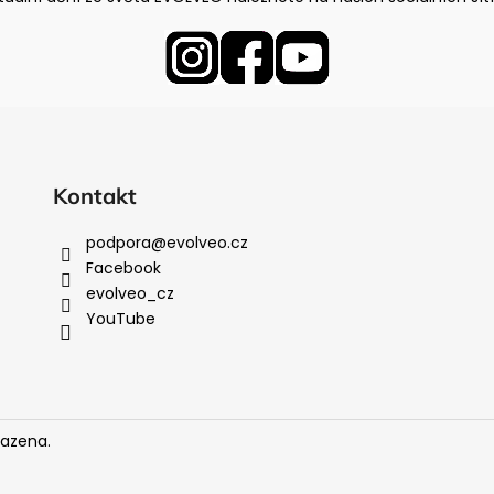
Kontakt
podpora
@
evolveo.cz
Facebook
evolveo_cz
YouTube
razena.