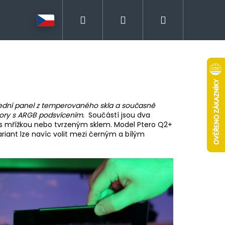
Hledat
Přihlášení
Nákupní
košík
řední panel z temperovaného skla a současně
tory s ARGB podsvícením.
Součástí jsou dva
m s mřížkou nebo tvrzeným sklem. Model Ptero Q2+
riant lze navíc volit mezi černým a bílým