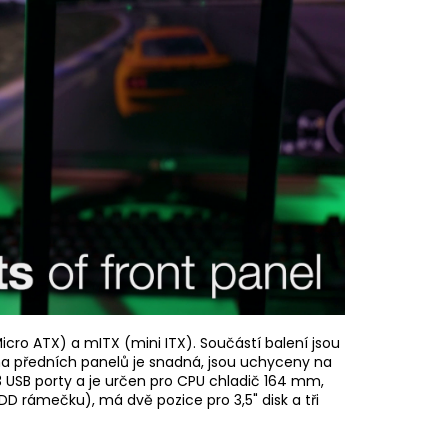
ro ATX) a mITX (mini ITX). Součástí balení jsou
a předních panelů je snadná, jsou uchyceny na
 USB porty a je určen pro CPU chladič 164 mm,
 rámečku), má dvě pozice pro 3,5" disk a tři