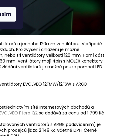
asím
ilátorů a jednoho 120mm ventilátoru. V případě
vzduch. Pro zvýšení chlazení je možné
, nebo tři ventilátory velikosti 120 mm. Horní část
 360 mm. Ventilátory mají 4pin s MOLEX konektory
. Ovládání ventilátorů je možné pouze pomocí LED
 ventilátory EVOLVEO 12FMW/12FSW s ARGB
rostřednictvím sítě internetových obchodů a
EVOLVEO Ptero Q2
se dodává za cenu od 1 799 Kč
stalovaných ventilátorů s ARGB podsvícením) je
h prodejců již za 2 149 Kč včetně DPH. Černé