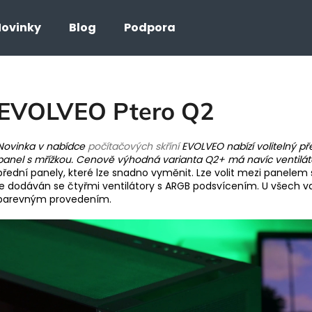
ovinky
Blog
Podpora
Co potřebujete najít?
EVOLVEO Ptero Q2
HLEDAT
Novinka v nabídce
počítačových skříní
EVOLVEO nabízí volitelný p
panel s mřížkou. Cenově výhodná varianta Q2+ má navíc ventilá
přední panely, které lze snadno vyměnit. Lze volit mezi panele
je dodáván se čtyřmi ventilátory s ARGB podsvícením. U všech va
barevným provedením.