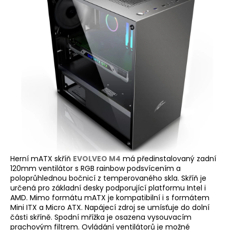
Herní mATX skříň
EVOLVEO M4
má předinstalovaný zadní
120mm ventilátor s RGB rainbow podsvícením a
poloprůhlednou bočnicí z temperovaného skla. Skříň je
určená pro základní desky podporující platformu Intel i
AMD. Mimo formátu mATX je kompatibilní i s formátem
Mini ITX a Micro ATX. Napájecí zdroj se umísťuje do dolní
části skříně. Spodní mřížka je osazena vysouvacím
prachovým filtrem. Ovládání ventilátorů je možné