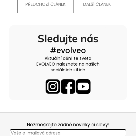
PŘEDCHOZÍ ČLÁNEK
DALŠÍ ČLÁNEK
Sledujte nás
#evolveo
Aktuální dění ze světa
EVOLVEO naleznete na našich
sociálních sítích
Z
á
Nezmeškejte žádné novinky či slevy!
p