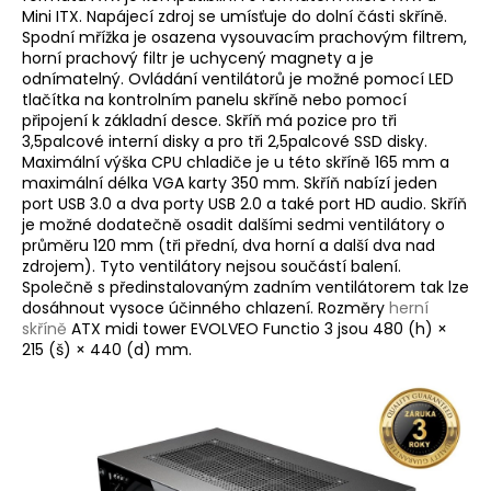
Mini ITX. Napájecí zdroj se umísťuje do dolní části skříně.
Spodní mřížka je osazena vysouvacím prachovým filtrem,
horní prachový filtr je uchycený magnety a je
odnímatelný. Ovládání ventilátorů je možné pomocí LED
tlačítka na kontrolním panelu skříně nebo pomocí
připojení k základní desce. Skříň má pozice pro tři
3,5palcové interní disky a pro tři 2,5palcové SSD disky.
Maximální výška CPU chladiče je u této skříně 165 mm a
maximální délka VGA karty 350 mm. Skříň nabízí jeden
port USB 3.0 a dva porty USB 2.0 a také port HD audio. Skříň
je možné dodatečně osadit dalšími sedmi ventilátory o
průměru 120 mm (tři přední, dva horní a další dva nad
zdrojem). Tyto ventilátory nejsou součástí balení.
Společně s předinstalovaným zadním ventilátorem tak lze
dosáhnout vysoce účinného chlazení. Rozměry
herní
skříně
ATX midi tower EVOLVEO Functio 3 jsou 480 (h) ×
215 (š) × 440 (d) mm.