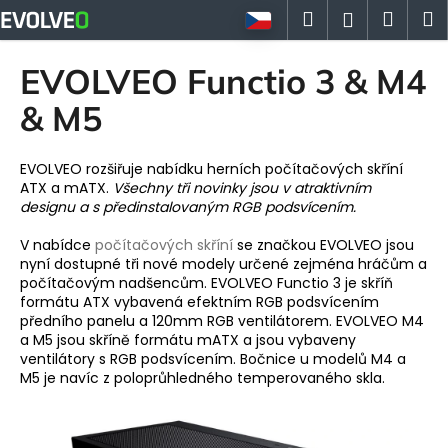
K
Přejít
Hledat
Náku
M
Přihlášen
na
o
obsah
Zpět
Zpět
košík
š
EVOLVEO Functio 3 & M4
í
C
& M5
k
o
p
EVOLVEO rozšiřuje nabídku herních počítačových skříní
o
ATX a mATX.
Všechny tři novinky jsou v atraktivním
designu a s předinstalovaným RGB podsvícením.
t
ř
V nabídce
počítačových skříní
se značkou EVOLVEO jsou
e
nyní dostupné tři nové modely určené zejména hráčům a
počítačovým nadšencům. EVOLVEO Functio 3 je skříň
b
formátu ATX vybavená efektním RGB podsvícením
u
předního panelu a 120mm RGB ventilátorem. EVOLVEO M4
j
a M5 jsou skříně formátu mATX a jsou vybaveny
ventilátory s RGB podsvícením. Bočnice u modelů M4 a
e
M5 je navíc z poloprůhledného temperovaného skla.
t
e
n