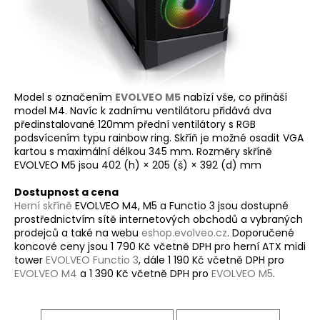
Model s označením
EVOLVEO M5
nabízí vše, co přináší
model M4. Navíc k zadnímu ventilátoru přidává dva
předinstalované 120mm přední ventilátory s RGB
podsvícením typu rainbow ring. Skříň je možné osadit VGA
kartou s maximální délkou 345 mm. Rozměry skříně
EVOLVEO M5 jsou 402 (h) × 205 (š) × 392 (d) mm
Dostupnost a cena
Herní skříně
EVOLVEO M4, M5 a Functio 3 jsou dostupné
prostřednictvím sítě internetových obchodů a vybraných
prodejců a také na webu
eshop.evolveo.cz
. Doporučené
koncové ceny jsou 1 790 Kč včetně DPH pro herní ATX midi
tower
EVOLVEO Functio 3
, dále 1 190 Kč včetně DPH pro
EVOLVEO M4
a 1 390 Kč včetně DPH pro
EVOLVEO M5
.