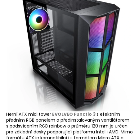
a
j
í
t
?
HLEDAT
Herní ATX midi tower
EVOLVEO Functio 3
s efektním
předním RGB panelem a předinstalovaným ventilátorem
s podsvícením RGB rainbow o průměru 120 mm je určen
pro základní desky podporující platformu Intel i AMD. Mimo
formátu ATX je kompatibilní i s formátem Micro ATX a