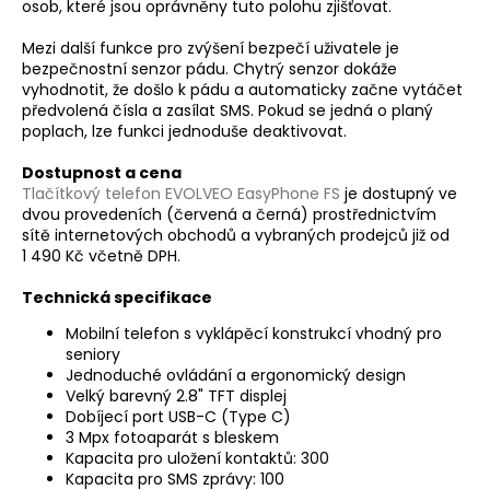
osob, které jsou oprávněny tuto polohu zjišťovat.
Mezi další funkce pro zvýšení bezpečí uživatele je
bezpečnostní senzor pádu. Chytrý senzor dokáže
vyhodnotit, že došlo k pádu a automaticky začne vytáčet
předvolená čísla a zasílat SMS. Pokud se jedná o planý
poplach, lze funkci jednoduše deaktivovat.
Dostupnost a cena
Tlačítkový telefon
EVOLVEO EasyPhone FS
je dostupný ve
dvou provedeních (červená a černá) prostřednictvím
sítě internetových obchodů a vybraných prodejců již od
1 490 Kč včetně DPH.
Technická specifikace
Mobilní telefon s vyklápěcí konstrukcí vhodný pro
seniory
Jednoduché ovládání a ergonomický design
Velký barevný 2.8" TFT displej
Dobíjecí port USB-C (Type C)
3 Mpx fotoaparát s bleskem
Kapacita pro uložení kontaktů: 300
Kapacita pro SMS zprávy: 100