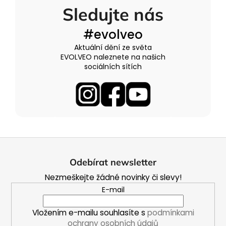
Sledujte nás
#evolveo
Aktuální dění ze světa
EVOLVEO naleznete na našich
sociálních sítích
Z
á
Odebírat newsletter
p
Nezmeškejte žádné novinky či slevy!
a
E-mail
t
í
Vložením e-mailu souhlasíte s
podmínkami
ochrany osobních údajů