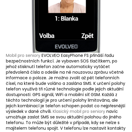
Mobil pro seniory
EVOLVEO EasyPhone FS přináší řadu
bezpečnostních funkcí. Je vybaven SOS tlačítkem, po
jehož stisknutí telefon začne automaticky vytáčet
předvolená čísla a odešle na ně nouzovou zprávu včetně
informace o poloze. Je možno zvolit až pět telefonních
čísel, na které bude voláno a zaslána SMS. K určení polohy
telefon využívá tři různé technologie podle jejich aktuální
dostupnosti: GPS signál, WiFi a mobilní síť GSM. Každá z
těchto technologií je pro určení polohy limitována, ale
jejich kombinací je telefon schopen podat co nejpřesnější
výsledek v dané chvíli.
Klasický mobil pro seniory
navíc
umožňuje zaslat SMS se svou aktuální polohou do jiného
telefonu. To může být důležité v případě, kdy se nelze s
majitelem telefonu spojit. V telefonu lze nastavit kontakty