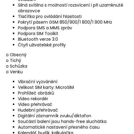
Silná svítilna s možností rozsvícení i při uzamknuté
obrazovce
Tlačítka pro ovládání hlasitosti
Pokrytí pásem GSM 850/900/1 800/1 900 MHz
Podpora SMS a MMS zpráv
Podpora SIM Toolkit
Bluetooth verze 3.0
Čtyři uživatelské profily
o Obecný
o Tichý
o Schůzka
o Venku
Vibrační vyzvánění
Velikost SIM karty: MicroSIM
Prohlížeč obrázků
Video rekordér
Video přehrávač
Hudební přehrávač
Digitální záznamník zvuku/diktafon
Součástí balení jsou hands-free sluchátka
Automatické nastavení přesného času
Kalendář, budík, kalkulačka