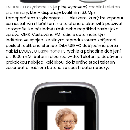
EVOLVEO EasyPhone FS
je plně vybavený
mobilní telefon
pro seniory
, který disponuje kvalitním 3.0Mpx
fotoaparátem s výkonným LED bleskem, který lze zapnout
samostatným tlačítkem na telefonu a okamžitě používat.
Fotografie lze následně uložit nebo například zaslat jako
zprávu MMS. Vestavěné FM rádio s automatickým
laděním ve spojení se silným reproduktorem zpříjemní
poslech oblíbené stanice. Díky USB-C dobíjecímu portu
nabízí EVOLVEO
EasyPhone
FS rychlé a pohodlné dobíjení
a s 1000 mAh baterií i dlouhou výdrž. Telefon je dodáván s
praktickou nabíjecí kolébkou, do kterého stačí telefon
zasunout a nabíjení baterie se spustí automaticky.