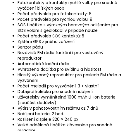
Fotokontakty a kontakty rychlé volby pro snadné
vytáčení blízkých osob
Počet předvoleb pro fotokontakty: 8
Počet předvoleb pro rychlou volbu: 8
SOS tlačítko s výrazným barevným odlišením pro
SOS volání s geolokací v případě nouze
Počet předvoleb SOS kontaktů: 5
Zjištění GPS z jiného zařízení
Senzor pádu
Nezávislé FM rádio funkční i pro vestavěný
reproduktor
Automatické ladění rádia
Vyhrazená tlačítka pro svítilnu a hlasitost
Hlasitý výkonný reproduktor pro poslech FM rádia a
vyzvánění
Počet melodií pro vyzvánění: 3 + vlastní
Dobíjecí kolébka pro snadné nabíjení
Uživatelsky vyměnitelná 1000 mAh Li-Ion baterie
(součást dodávky)
Výdrž v pohotovostním režimu až 7 dnů
Nabíjení baterie: 2 hod.
Rozlišení displeje 320 × 240 px
Velká oddělená tlačítka klávesnice pro snadné
ovládání