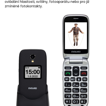
ovládání hlasitosti, svítilny, fotoaparátu nebo pro již
a
zmíněné fotokontakty.
j
í
t
?
HLEDAT