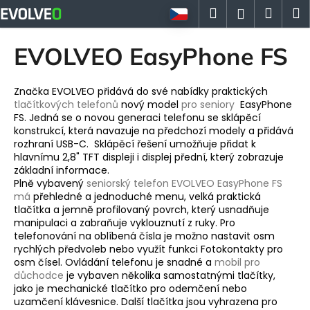
K
Přejít
Hledat
Náku
M
Přihlášen
na
o
obsah
Zpět
Zpět
košík
š
EVOLVEO EasyPhone FS
í
C
k
o
Značka EVOLVEO přidává do své nabídky praktických
tlačítkových telefonů
nový model
pro seniory
EasyPhone
p
FS. Jedná se o novou generaci telefonu se sklápěcí
o
konstrukcí, která navazuje na předchozí modely a přidává
rozhraní USB-C. Sklápěcí řešení umožňuje přidat k
t
hlavnímu 2,8" TFT displeji i displej přední, který zobrazuje
ř
základní informace.
e
Plně vybavený
seniorský telefon
EVOLVEO EasyPhone FS
má
přehledné a jednoduché menu, velká praktická
b
tlačítka a jemně profilovaný povrch, který usnadňuje
u
manipulaci a zabraňuje vyklouznutí z ruky. Pro
j
telefonování na oblíbená čísla je možno nastavit osm
rychlých předvoleb nebo využít funkci Fotokontakty pro
e
osm čísel. Ovládání telefonu je snadné a
mobil pro
t
důchodce
je vybaven několika samostatnými tlačítky,
jako je mechanické tlačítko pro odemčení nebo
e
uzamčení klávesnice. Další tlačítka jsou vyhrazena pro
n