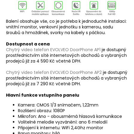
Balení obsahuje vše, co je potřeba k jednoduché instalaci:
vnitřní monitor, venkovní jednotku s kamerou, sadu
šroubů a hmoždinek, svorky na kabely s páčkou.
Dostupnost a cena
Chytrý video telefon
EVOLVEO DoorPhone AP1
je dostupný
prostřednictvím sítě internetových obchodů a vybraných
prodejců již za 4 590 Kč včetně DPH.
Chytrý video telefon
EVOLVEO DoorPhone AP2
je dostupný
prostřednictvím sítě internetových obchodů a vybraných
prodejců již za 7 290 Kč včetně DPH.
Hlavní funkce vstupního panelu
Kamera: CMOS 1/3 snímačem, 1,22mm
Rozlišení obrazu: 1080P
Mikrofon: Ano - obousměrná hlasová komunikace
Volitelné melodie vyzvánění: ano 6 melodií
Připojení k internetu: WiFi 2,4Ghz monitor
Barva monitoru: bílá