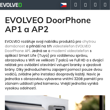
K
Přejít
Hledat
Náku
M
Přihlášen
na
o
obsah
Zpět
Zpět
košík
š
EVOLVEO DoorPhone
í
C
AP1 a AP2
k
o
p
EVOLVEO rozšiřuje svoji nabídku produktů pro
chytrou
o
domácnost
a přináší na trh
videotelefon
EVOLVEO
DoorPhone AP1
. Jedná se o
moderní videotelefon
s
t
aplikací Smart Life (Tuya) pro vzdálenou správu,
ř
obrazovkou s Wifi ve velikosti 7 palců ve Full HD a s dvojicí
e
relátek pro ovládání otevírání vstupní branky a vjezdové
brány. Díky jednoduchému zapojení pomocí pouze dvou
b
vodičů, zvládne jeho instalaci doopravdy každý. Navíc je
u
jednotka s obrazovkou vybavena vnitřní 32GB pamětí pro
j
záznam událostí před kamerou. Vnější jednotka vyniká
vysokou odolností.
e
t
e
n