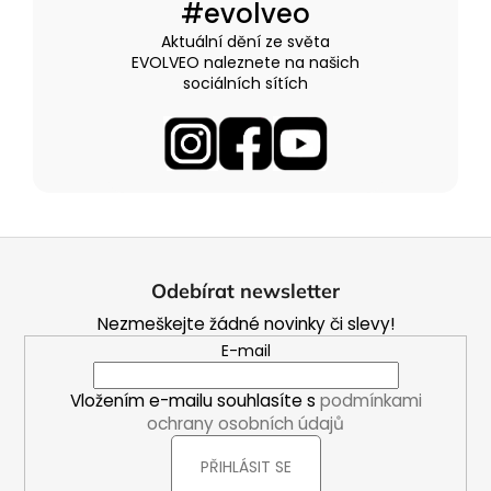
#evolveo
Aktuální dění ze světa
EVOLVEO naleznete na našich
sociálních sítích
Z
á
Odebírat newsletter
p
Nezmeškejte žádné novinky či slevy!
a
E-mail
t
í
Vložením e-mailu souhlasíte s
podmínkami
ochrany osobních údajů
PŘIHLÁSIT SE