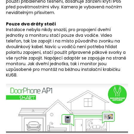
použití přibaleného těsnění, dosahuje zařízení krytí IP65
před povětrnostními vlivy. Kamera je vybavená nočním
neviditelným přísvitem.
Pouze dva dráty stačí
Instalace nebyla nikdy snazší, pro propojení dveřní
jednotky a monitoru stačí pouze dva vodiče. Video
telefon, tak lze zapojit i na místo původního zvonku na
dvoulinkový kabel. Navíc u vodičů není potřeba hlídat
polaritu zapojení, stačí použít připravené pákové svorky a
vše rychle zapojit. Napájecí adaptér se zapojuje na straně
monitoru. Jak dveřní jednotka, tak i monitor jsou
uzpůsobené pro montáž na běžnou instalační krabičku
KU68.