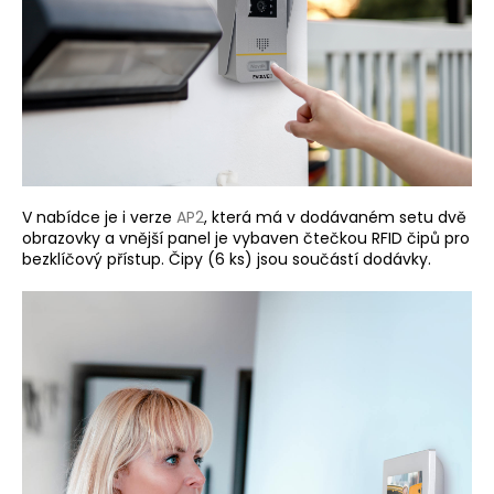
a
j
í
t
?
V nabídce je i verze
AP2
, která má v dodávaném setu dvě
obrazovky a vnější panel je vybaven čtečkou RFID čipů pro
HLEDAT
bezklíčový přístup. Čipy (6 ks) jsou součástí dodávky.