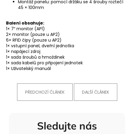
Montáž panelu: pomocí držáku se 4 šrouby roztečí
45 × 100mm
Balení obsahuje:
1× 7″ monitor (AP1)
2× monitor (pouze u AP2)
6× RFID čipy (pouze u AP2)
1× vstupní panel, dveřní jednotka
1× napájecí zdroj
1× sada šroubů a hmoždinek
1× sada kabelů pro připojení jednotek
1× Uživatelský manuál
PŘEDCHOZÍ ČLÁNEK
DALŠÍ ČLÁNEK
Sledujte nás