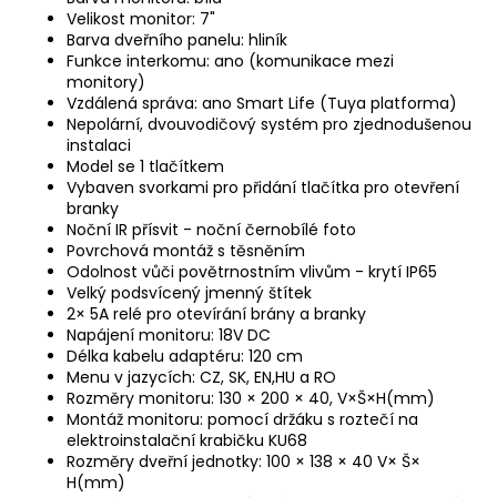
Velikost monitor: 7"
Barva dveřního panelu: hliník
Funkce interkomu: ano (komunikace mezi
monitory)
Vzdálená správa: ano Smart Life (Tuya platforma)
Nepolární, dvouvodičový systém pro zjednodušenou
instalaci
Model se 1 tlačítkem
Vybaven svorkami pro přidání tlačítka pro otevření
branky
Noční IR přísvit - noční černobílé foto
Povrchová montáž s těsněním
Odolnost vůči povětrnostním vlivům - krytí IP65
Velký podsvícený jmenný štítek
2× 5A relé pro otevírání brány a branky
Napájení monitoru: 18V DC
Délka kabelu adaptéru: 120 cm
Menu v jazycích: CZ, SK, EN,HU a RO
Rozměry monitoru: 130 × 200 × 40, V×Š×H(mm)
Montáž monitoru: pomocí držáku s roztečí na
elektroinstalační krabičku KU68
Rozměry dveřní jednotky: 100 × 138 × 40 V× Š×
H(mm)