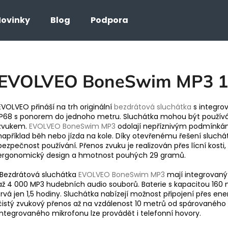
ovinky
Blog
Podpora
Co potřebujete najít?
EVOLVEO BoneSwim MP3 
HLEDAT
EVOLVEO přináší na trh originální
bezdrátová sluchátka
s integro
IP68 s ponorem do jednoho metru. Sluchátka mohou být používá
zvukem.
EVOLVEO BoneSwim MP3
odolají nepříznivým podmínkám a
například běh nebo jízda na kole. Díky otevřenému řešení sluchátek
bezpečnost používání. Přenos zvuku je realizován přes lícní kost
ergonomický design a hmotnost pouhých 29 gramů.
Bezdrátová sluchátka
EVOLVEO BoneSwim MP3
mají integrovaný
až 4 000 MP3 hudebních audio souborů. Baterie s kapacitou 160 mA
trvá jen 1,5 hodiny. Sluchátka nabízejí možnost připojení přes ener
čistý zvukový přenos až na vzdálenost 10 metrů od spárovaného za
integrovaného mikrofonu lze provádět i telefonní hovory.