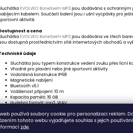
Sluchátka
EVOLVEO BoneSwim MP3
jsou dodávána s ochranným
nabíjecím kabelem. Součástí balení jsou i ušní vycpávky pro ještě l
sportovní aktivitě.
Dostupnost a cena
Sluchátka
EVOLVEO BoneSwim MP3
jsou dodávána ve třech bare
jsou dostupná prostřednictvím sítě internetových obchodů a vyb
Technické údaje
Sluchátka jsou typem konstrukce vedení zvuku přes lícní ko
Vhodné pro plavání nebo jiné sportovní aktivity
Vodotěsná konstrukce IP68
Magnetické nabíjení
Bluetooth v5.1
Vzdálenost připojení: 10 m
Kapacita paměti: 16 GB
Hudební formát: mp3, WAV
Citlivost mikrofonu: -38 dB
web používá soubory cookie pro personalizaci reklam. D
Citlivost sluchátek: 90 dBm
Kapacita baterie: 160 mAh
zením tohoto webu vyjadřujete souhlas s jejich používán
Doba přehrávání: ≥5 hodin
nformací
zde
.
Nabíjecí napětí: DC 5 V