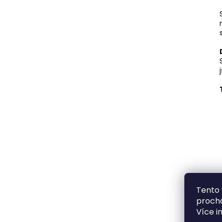
Tento 
prochá
Více i