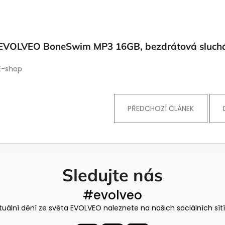
EVOLVEO BoneSwim MP3 16GB,
bezdrátová sluchát
E-shop
PŘEDCHOZÍ ČLÁNEK
Sledujte nás
#evolveo
tuální dění ze světa EVOLVEO naleznete na našich sociálních sít