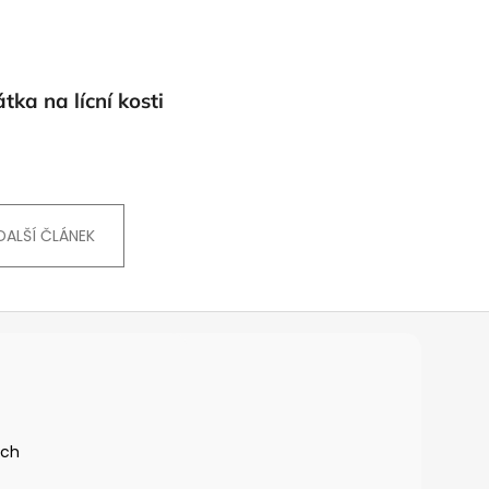
ka na lícní kosti
DALŠÍ ČLÁNEK
ích