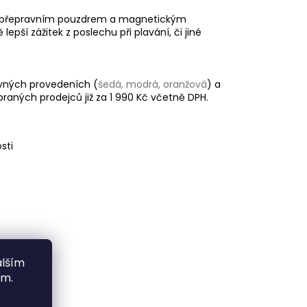
 přepravním pouzdrem a magnetickým
epší zážitek z poslechu při plavání, či jiné
vných provedeních (
šedá,
modrá,
oranžová
) a
raných prodejců již za 1 990 Kč včetně DPH.
sti
alším
ím.