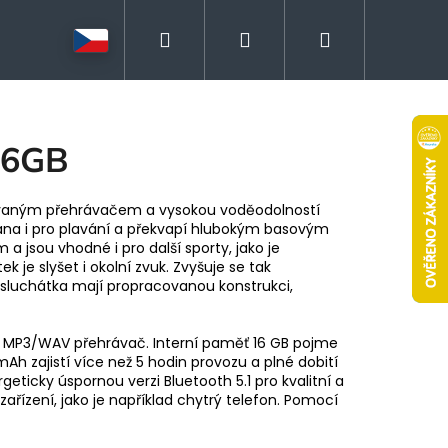
Hledat
Přihlášení
Nákupní
košík
16GB
vaným přehrávačem a vysokou voděodolností
na i pro plavání a překvapí hlubokým basovým
 jsou vhodné i pro další sporty, jako je
 je slyšet i okolní zvuk. Zvyšuje se tak
i, sluchátka mají propracovanou konstrukci,
 MP3/WAV přehrávač. Interní paměť 16 GB pojme
h zajistí více než 5 hodin provozu a plné dobití
geticky úspornou verzi Bluetooth 5.1 pro kvalitní a
řízení, jako je například chytrý telefon. Pomocí