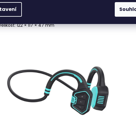
Doba nabíjení: 1,5 hodiny
tavení
Souhl
Hmotnost: 29 g
Materiál: ABS + PC + pásek ze slitiny titanu
Velikost: 122 × 117 × 47 mm