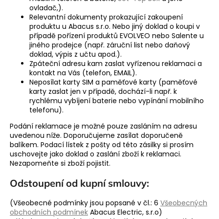
ovladač,).
Relevantní dokumenty prokazující zakoupení
produktu u Abacus s.r.o. Nebo jiný doklad o koupi v
případě pořízení produktů EVOLVEO nebo Salente u
jiného prodejce (např. záruční list nebo daňový
doklad, výpis z učtu apod.).
Zpáteční adresu kam zaslat vyřízenou reklamaci a
kontakt na Vás (telefon, EMAIL).
Neposílat karty SIM a paměťové karty (paměťové
karty zaslat jen v případě, dochází-li např. k
rychlému vybíjení baterie nebo vypínání mobilního
telefonu).
Podání reklamace je možné pouze zasláním na adresu
uvedenou níže. Doporučujeme zasílat doporučeně
balíkem. Podací lístek z pošty od této zásilky si prosím
uschovejte jako doklad o zaslání zboží k reklamaci.
Nezapomeňte si zboží pojistit.
Odstoupení od kupní smlouvy:
(Všeobecné podmínky jsou popsané v čl.: 6
Všeobecných
obchodních podmínek
Abacus Electric, s.r.o)