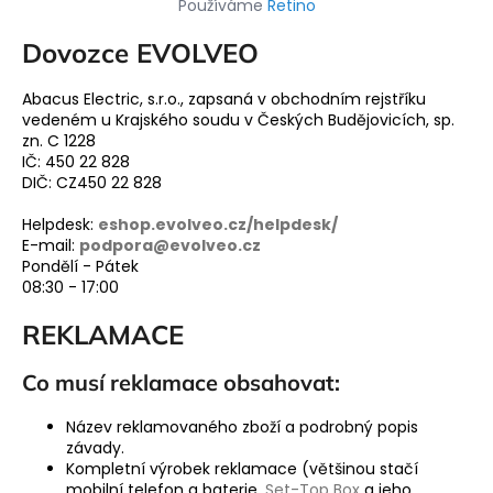
Používáme
Retino
a
Dovozce EVOLVEO
j
í
Abacus Electric, s.r.o., zapsaná v obchodním rejstříku
t
vedeném u Krajského soudu v Českých Budějovicích, sp.
?
zn. C 1228
IČ: 450 22 828
DIČ: CZ450 22 828
Helpdesk:
eshop.evolveo.cz/helpdesk/
E-mail:
podpora@evolveo.cz
HLEDAT
Pondělí - Pátek
08:30 - 17:00
REKLAMACE
Co musí reklamace obsahovat:
Název reklamovaného zboží a podrobný popis
závady.
Kompletní výrobek reklamace (většinou stačí
mobilní telefon a baterie,
Set-Top Box
a jeho