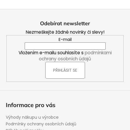
Z
á
Odebírat newsletter
p
Nezmeškejte žádné novinky či slevy!
a
E-mail
t
í
Vložením e-mailu souhlasíte s
podmínkami
ochrany osobních údajů
PŘIHLÁSIT SE
Informace pro vás
Výhody nákupu u výrobce
Podmínky ochrany osobních údajů