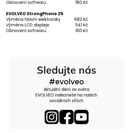
Obnovení softwaru
160 Kč
EVOLVEO StrongPhone Z5
Výměna hlavní elektroniky
682 Kč
Výměna LCD displeje
541 Kč
Obnovení softwaru
160 Kč
Sledujte nás
#evolveo
Aktuální dění ze světa
EVOLVEO naleznete na našich
sociálních sítích