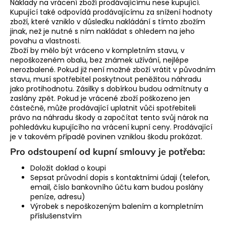
Náklady na vrácení zboží prodávajícímu nese kupující.
Kupující také odpovídá prodávajícímu za snížení hodnoty
zboží, které vzniklo v důsledku nakládání s tímto zbožím
jinak, než je nutné s ním nakládat s ohledem na jeho
povahu a vlastnosti.
Zboží by mělo být vráceno v kompletním stavu, v
nepoškozeném obalu, bez známek užívání, nejlépe
nerozbalené. Pokud již není možné zboží vrátit v původním
stavu, musí spotřebitel poskytnout peněžitou náhradu
jako protihodnotu. Zásilky s dobírkou budou odmítnuty a
zaslány zpět. Pokud je vrácené zboží poškozeno jen
částečně, může prodávající uplatnit vůči spotřebiteli
právo na náhradu škody a započítat tento svůj nárok na
pohledávku kupujícího na vrácení kupní ceny. Prodávající
je v takovém případě povinen vzniklou škodu prokázat.
Pro odstoupení od kupní smlouvy je potřeba:
Doložit doklad o koupi
Sepsat průvodní dopis s kontaktními údaji (telefon,
email, číslo bankovního účtu kam budou poslány
peníze, adresu)
Výrobek s nepoškozeným balením a kompletním
příslušenstvím