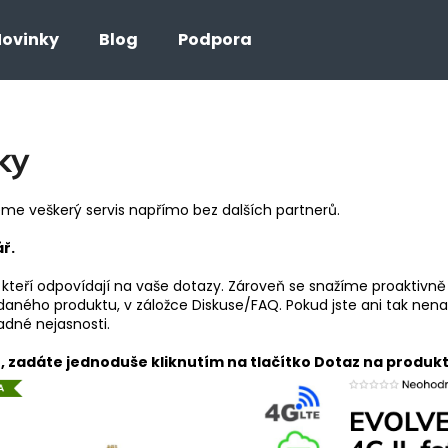
ovinky
Blog
Podpora
Co potřebujete najít?
ky
HLEDAT
jeme veškerý servis napřímo bez dalších partnerů.
ř.
, kteří odpovídají na vaše dotazy. Zároveň se snažíme proaktivn
aného produktu, v záložce Diskuse/FAQ. Pokud jste ani tak nena
adné nejasnosti.
 zadáte jednoduše kliknutím na tlačítko Dotaz na produk