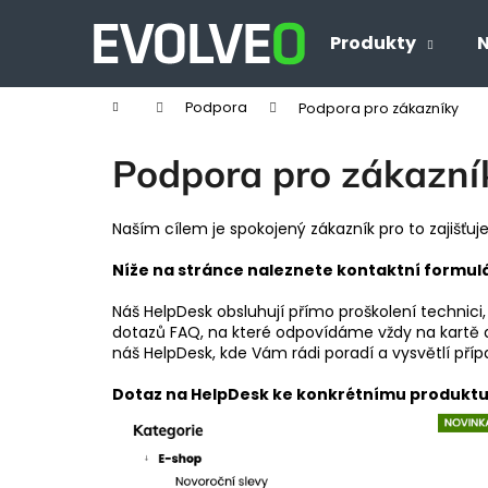
K
Přejít
na
o
Produkty
N
Zpět
Zpět
obsah
š
do
do
í
Domů
Podpora
Podpora pro zákazníky
obchodu
obchodu
k
Podpora pro zákazní
Naším cílem je spokojený zákazník pro to zajišťu
Níže na stránce naleznete kontaktní formulá
Náš HelpDesk obsluhují přímo proškolení technici
dotazů FAQ, na které odpovídáme vždy na kartě d
náš HelpDesk, kde Vám rádi poradí a vysvětlí příp
Dotaz na HelpDesk ke konkrétnímu produktu,