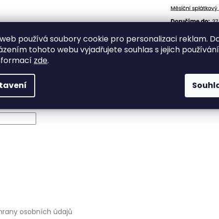
web používá soubory cookie pro personalizaci reklam. D
zením tohoto webu vyjadřujete souhlas s jejich používán
nformací
zde
.
tavení
Souhl
 technické podpory
rany osobních údajů