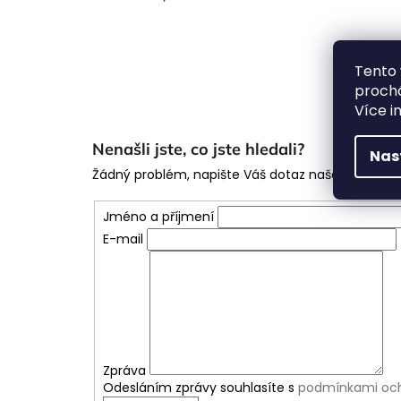
Tento 
prochá
Více i
Nenašli jste, co jste hledali?
Nas
Žádný problém, napište Váš dotaz našemu týmu
Jméno a příjmení
E-mail
Zpráva
Odesláním zprávy souhlasíte s
podmínkami och