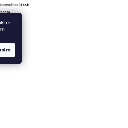
alším
ím.
asím