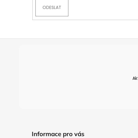
Z
á
p
a
t
Ak
í
Informace pro vás